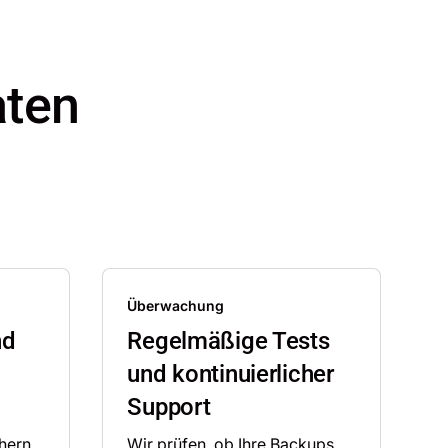
aten
Überwachung
nd
Regelmäßige Tests
und kontinuierlicher
Support
chern
Wir prüfen, ob Ihre Backups