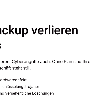
ckup verlieren
s
ieren. Cyberangriffe auch. Ohne Plan sind Ihre
häft steht still.
Hardwaredefekt
chlüsselungstrojaner
und versehentliche Löschungen