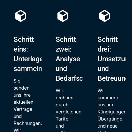
Schritt
Schritt
Schritt
eins:
zwei:
drei:
Unterlagen
Analyse
Umsetzun
sammeln
und
und
Bedarfscheck
Betreuung
Sie
senden
Wir
Wir
uns Ihre
rechnen
kümmern
aktuellen
durch,
uns um
Verträge
vergleichen
Kündigungen,
und
Tarife
Übergänge
Rechnungen.
und
und neue
Wir